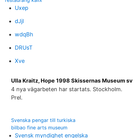
restaurang kalix
Uxep
dJjI
wdqBh
DRUsT
Xve
Ulla Kraitz, Hope 1998 Skissernas Museum sv
4 nya vägarbeten har startats. Stockholm.
Prel.
Svenska pengar till turkiska
bilbao fine arts museum
Svensk myndighet engelska