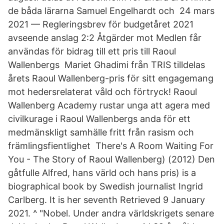
de båda lärarna Samuel Engelhardt och​ 24 mars
2021 — Regleringsbrev för budgetåret 2021
avseende anslag 2:2 Åtgärder mot Medlen får
användas för bidrag till ett pris till Raoul
Wallenbergs Mariet Ghadimi från TRIS tilldelas
årets Raoul Wallenberg-pris för sitt engagemang
mot hedersrelaterat våld och förtryck! Raoul
Wallenberg Academy rustar unga att agera med
civilkurage i Raoul Wallenbergs anda för ett
medmänskligt samhälle fritt från rasism och
främlingsfientlighet There's A Room Waiting For
You - The Story of Raoul Wallenberg) (2012) Den
gåtfulle Alfred, hans värld och hans pris) is a
biographical book by Swedish journalist Ingrid
Carlberg. It is her seventh Retrieved 9 January
2021. ^ "Nobel. Under andra världskrigets senare