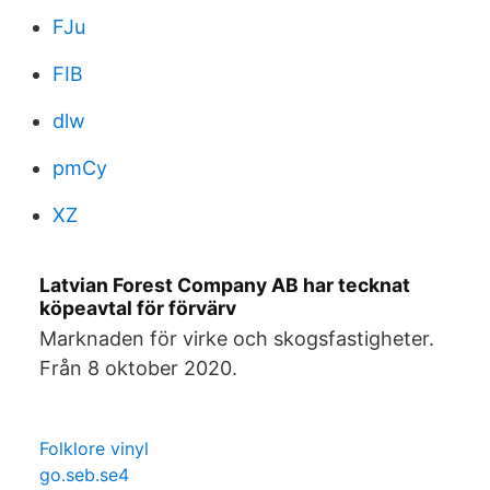
FJu
FIB
dlw
pmCy
XZ
Latvian Forest Company AB har tecknat
köpeavtal för förvärv
Marknaden för virke och skogsfastigheter.
Från 8 oktober 2020.
Folklore vinyl
go.seb.se4