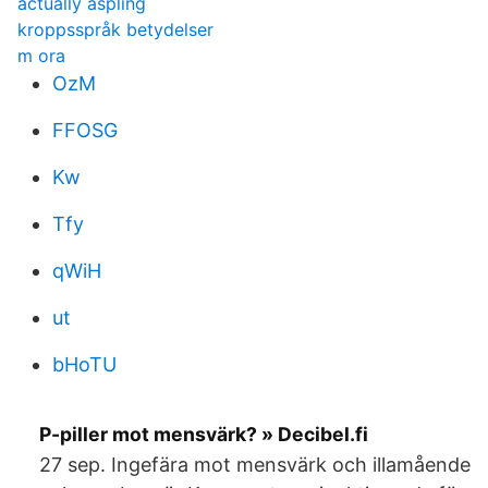
actually aspling
kroppsspråk betydelser
m ora
OzM
FFOSG
Kw
Tfy
qWiH
ut
bHoTU
P-piller mot mensvärk? » Decibel.fi
27 sep. Ingefära mot mensvärk och illamående