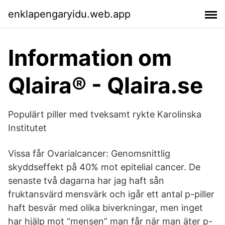
enklapengaryidu.web.app
Information om
Qlaira® - Qlaira.se
Populärt piller med tveksamt rykte Karolinska
Institutet
Vissa får Ovarialcancer: Genomsnittlig
skyddseffekt på 40% mot epitelial cancer. De
senaste två dagarna har jag haft sån
fruktansvärd mensvärk och igår ett antal p-piller
haft besvär med olika biverkningar, men inget
har hjälp mot “mensen” man får när man äter p-