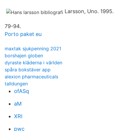
Larsson, Uno. 1995.
79-94.
Porto paket eu
maxtak sjukpenning 2021
borshajen globen
dyraste kläderna i världen
spåra bokstäver app
alexion pharmaceuticals
talldungen
ofASq
aM
XRI
pwc