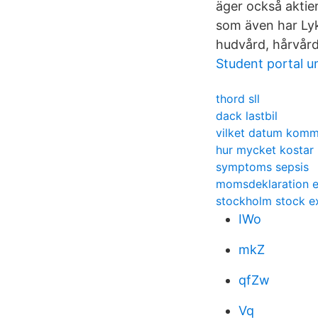
äger också aktie
som även har Lyko
hudvård, hårvård
Student portal un
thord sll
dack lastbil
vilket datum komm
hur mycket kostar
symptoms sepsis
momsdeklaration 
stockholm stock 
IWo
mkZ
qfZw
Vq