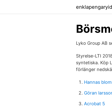
enklapengaryi
Börsm
Lyko Group AB s
Styrelse-LTI 2018
syntetiska. Köp
förlänger nedskär
Hannas blom
Göran larsso
Acrobat 5