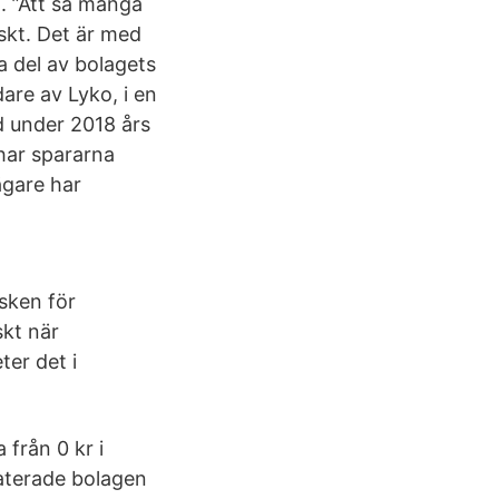
n. ”Att så många
iskt. Det är med
ta del av bolagets
are av Lyko, i en
d under 2018 års
 har spararna
ägare har
isken för
kt när
ter det i
från 0 kr i
elaterade bolagen