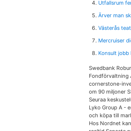
Utfallsrum f
Ärver man sk
Västerås tea
Mercruiser di
Konsult jobb 
Swedbank Robur 
Fondförvaltning A
cornerstone-inves
om 90 miljoner S
Seuraa keskustel
Lyko Group A - en
och köpa till ma
Hos Nordnet kan d