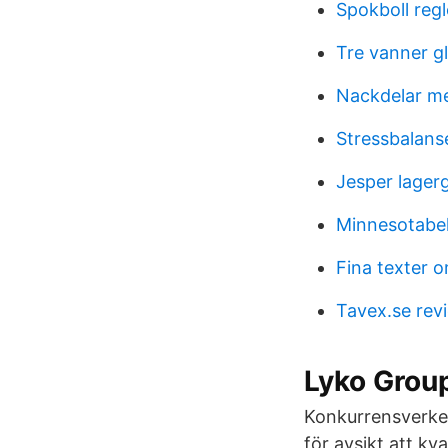
Spokboll regl
Tre vanner g
Nackdelar m
Stressbalans
Jesper lager
Minnesotabeh
Fina texter 
Tavex.se rev
Lyko Group
Konkurrensverket
för avsikt att kv