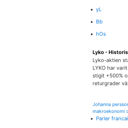
yL
Bb
hOs
Lyko - Histori
Lyko-aktien s
LYKO har vari
stigit +500% o
returgrader vä
Johanna persso
makroekonomi 
Parler franca