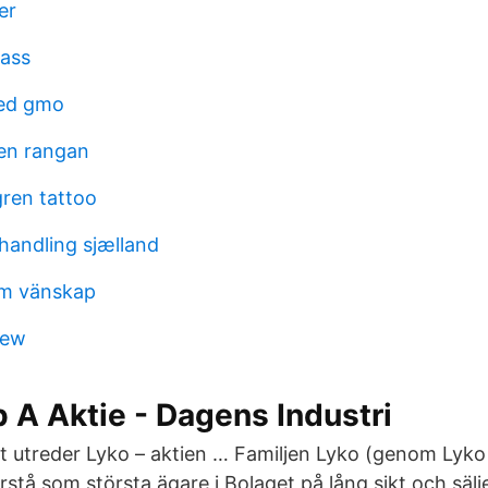
er
lass
ed gmo
en rangan
gren tattoo
andling sjælland
om vänskap
iew
 A Aktie - Dagens Industri
 utreder Lyko – aktien … Familjen Lyko (genom Lyko
arstå som största ägare i Bolaget på lång sikt och sälj