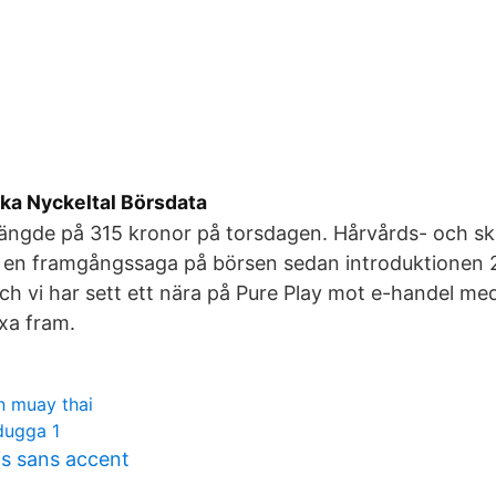
ska Nyckeltal Börsdata
tängde på 315 kronor på torsdagen. Hårvårds- och s
t en framgångssaga på börsen sedan introduktionen 2
ch vi har sett ett nära på Pure Play mot e-handel me
xa fram.
n muay thai
dugga 1
is sans accent