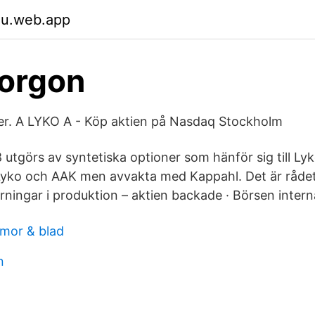
du.web.app
orgon
er. A LYKO A - Köp aktien på Nasdaq Stockholm
 utgörs av syntetiska optioner som hänför sig till Ly
 Lyko och AAK men avvakta med Kappahl. Det är råd
ningar i produktion – aktien backade · Börsen interna
mor & blad
n