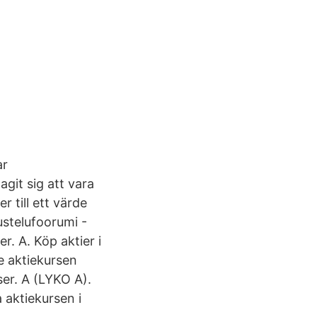
ar
git sig att vara
 till ett värde
ustelufoorumi -
. A. Köp aktier i
se aktiekursen
er. A (LYKO A).
 aktiekursen i