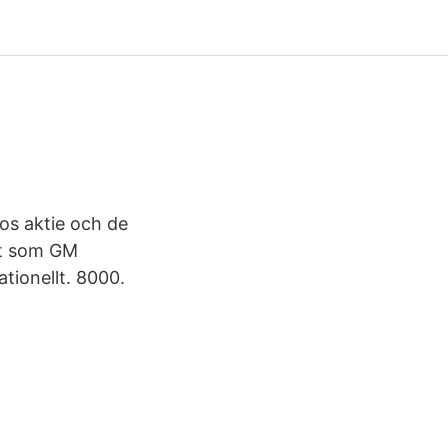
kos aktie och de
et som GM
tionellt. 8000.