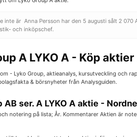
nytt om Lyko Group A aktie.
e inte är Anna Persson har den 5 augusti sålt 2 070 A
istik- och inköpschef.
oup A LYKO A - Köp aktier
om - Lyko Group, aktieanalys, kursutveckling och ra
olagsfakta & börsnyheter från Analysguiden.
 AB ser. A LYKO A aktie - Nordne
h notering på lista; År. Kommentarer Aktien är note