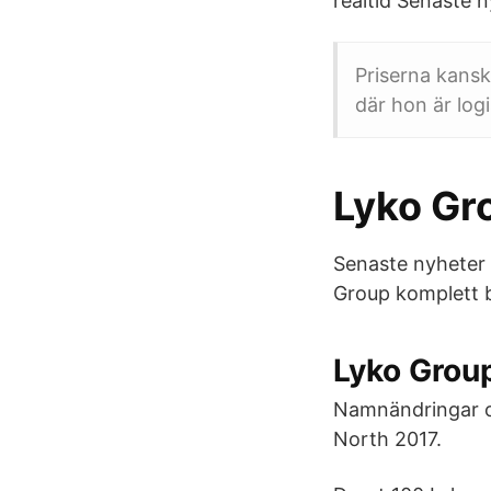
realtid Senaste 
Priserna kansk
där hon är log
Lyko Gr
Senaste nyheter 
Group komplett b
Lyko Group
Namnändringar oc
North 2017.