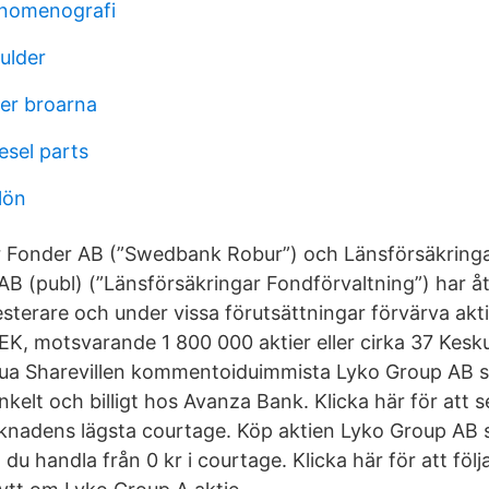
enomenografi
ulder
ter broarna
esel parts
lön
Fonder AB (”Swedbank Robur”) och Länsförsäkring
B (publ) (”Länsförsäkringar Fondförvaltning”) har åta
terare och under vissa förutsättningar förvärva aktier
EK, motsvarande 1 800 000 aktier eller cirka 37 Kesk
ua Sharevillen kommentoiduimmista Lyko Group AB ser
kelt och billigt hos Avanza Bank. Klicka här för att 
rknadens lägsta courtage. Köp aktien Lyko Group AB s
u handla från 0 kr i courtage. Klicka här för att följa