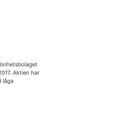
könhetsbolaget
017. Aktien har
d låga