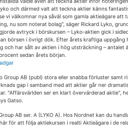
ställda valde även att teckna aktier inför noteringe
Lyko och därmed valt att teckna aktier känns fantast
lelse vi välkomnar nya såväl som gamla aktieägare att 
ing, nu som noterat bolag”, säger Rickard Lyko, grund
jorde avtryck i börskursen – Lyko-aktien gick i sidle
dan börsen i övrigt dök. Efter årets kraftiga uppgång
 och har sålt av aktien i hög utsträckning – antalet 
rocent sedan årets början.
tadgar
o Group AB (publ) stora eller snabba förluster samt r
knads gap i samband med att aktier går ner dramatis
. "Affärsvärlden ser en klart övervärderad aktie", he
ys Gatso.
Group AB ser. A (LYKO A). Hos Nordnet kan du handla 
här för att följa aktiekursen i realti Aktieägare i de r