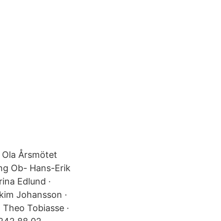
 Ola Årsmötet
ng Ob- Hans-Erik
ina Edlund ·
akim Johansson ·
· Theo Tobiasse ·