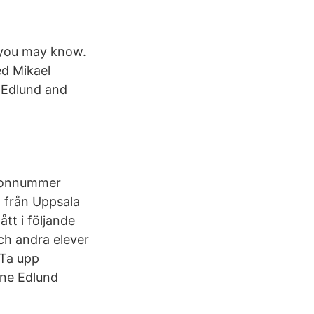
 you may know.
ed Mikael
 Edlund and
rsonnummer
d från Uppsala
ått i följande
ch andra elever
 Ta upp
ine Edlund