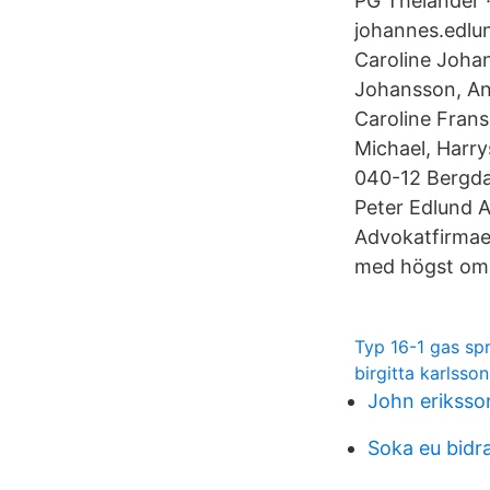
PG Thelander 
johannes.edlun
Caroline Joha
Johansson, And
Caroline Frans
Michael, Harr
040-12 Bergd
Peter Edlund 
Advokatfirmae
med högst oms
Typ 16-1 gas sp
birgitta karlsso
John eriksso
Soka eu bidr