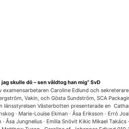
 jag skulle dö – sen våldtog han mig” SvD
av examensarbetaren Caroline Edlund och sekreterare
Bergström, Vakin, och Gösta Sundström, SCA Packagi
n länsstyrelsen Västerbotten presenterade en Cathar
nskog · Marie-Louise Ekman · Åsa Eriksson · Erró Jo
· Åsa Jungnelius · Emilia Snövit Kikic Mikael Takács 