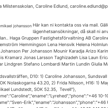
a Milstensskolan, Caroline Edlund, caroline.edlund@p
Här kan ni kontakta oss via mail. Gäll
lägenhetsansökningar, då skall ni a
lan.. Haga Gruppen Fastighetsförvaltning AB Caroline
Hemström Hemmingson Lena Hensvik Helena Holmlun
e Johanson Per Johansson Mounir Karadja Arizo Kar
s Kramarz Jonas Larsson Taghizadeh Lisa Laun Erica
ar Lindgren Stefano Lombardi Martin Lundin Giulia Ma
allsträffen, D10: 1) Caroline Johansson, Sundsvall
 OK Nolaskogarna 43.20, 2) Frida Nilsson, H16: 1) M
kael Lundstedt, SOK 52.35, Tevell"},
name":"Caroline","ename":"Lyrehed","phone":"+46 10-1
name":"Sven-Erik","ename":"Johansson","phone":"+46 