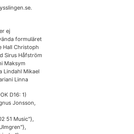
ysslingen.se.
er ej
nvända formuläret
 Hall Christoph
d Sirus Håfström
imi Maksym
 Lindahl Mikael
riani Linna
 OK D16: 1)
agnus Jonsson,
02 51 Music"},
Ulmgren"},