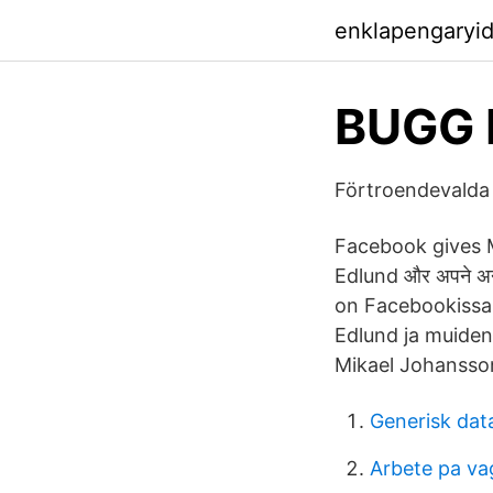
enklapengaryi
BUGG 
Förtroendevalda
Facebook gives Mi
Edlund और अपने अन्
on Facebookissa.
Edlund ja muiden
Mikael Johansso
Generisk dat
Arbete pa vag