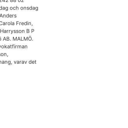
-242 88 02
isdag och onsdag
 Anders
Carola Fredin,
, Harrysson B P
mö AB. MALMÖ.
vokatfirman
son,
mang, varav det