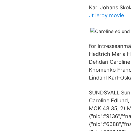
Karl Johans Skol
Jt leroy movie
för intresseanmä
Hedtrich Maria 
Dehdari Carolin
Khomenko Franci
Lindahl Karl-Osk
SUNDSVALL Sundsv
Caroline Edlund,
MOK 48.35, 2) Mi
{"nid":"9136","f
{"nid":"6688","f