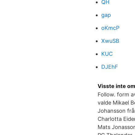
QH
gap
oKmcP
XwuSB
KUC
DJEhF
Visste inte om
Follow. form 
valde Mikael 
Johansson frå
Charlotta Eide
Mats Jonasson 