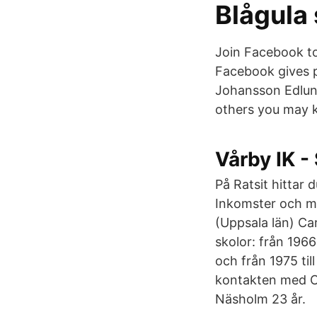
Blågula 
Join Facebook t
Facebook gives p
Johansson Edlun
others you may 
Vårby IK -
På Ratsit hitta
Inkomster och my
(Uppsala län) Car
skolor: från 196
och från 1975 ti
kontakten med Ca
Näsholm 23 år.