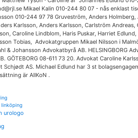
· Matthew Tyson · Caroline af Johannes Edlund 010
d@rjl.se Mikael Kalin 010-244 80 07 - nås enklast t
nsson 010-244 97 78 Gruveström, Anders Holmberg,
ers Karlsson, Anders Karlsson, Carlström Andreas, 
son, Caroline Lindblom, Haris Puskar, Harriet Edlund
ysson Tobias, Advokatgruppen Mikael Nilsson i Mal
ahl & Johansson Advokatbyrå AB. HELSINGBORG Ad
AB. GÖTEBORG 08-611 73 20. Advokat Caroline Karls
t Schjødt AS. Michael Edlund har 3 st bolagsengage
ättning är AllKoN .
ring
n linköping
n urologo
ag