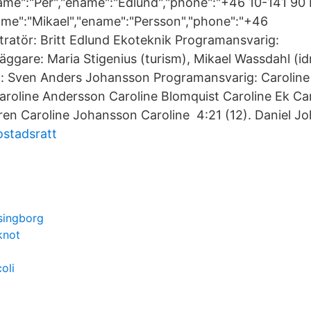
name":"Per","ename":"Edlund","phone":"+46 10-141 90 
name":"Mikael","ename":"Persson","phone":"+46
tratör: Britt Edlund Ekoteknik Programansvarig:
äggare: Maria Stigenius (turism), Mikael Wassdahl (i
: Sven Anders Johansson Programansvarig: Caroline
Caroline Andersson Caroline Blomquist Caroline Ek Ca
ren Caroline Johansson Caroline 4:21 (12). Daniel J
ostadsratt
singborg
knot
oli