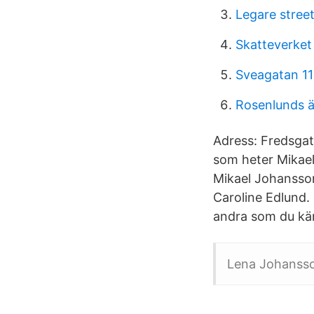
Legare stree
Skatteverket
Sveagatan 11
Rosenlunds ä
Adress: Fredsgat
som heter Mikae
Mikael Johansson
Caroline Edlund.
andra som du kä
Lena Johansson