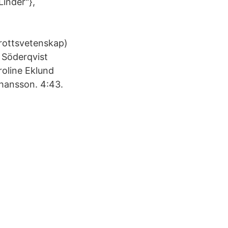
Linder"},
drottsvetenskap)
 Söderqvist
roline Eklund
ohansson. 4:43.