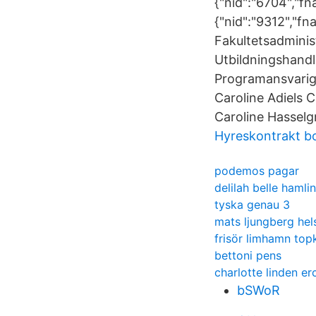
{"nid":"6704","f
{"nid":"9312","f
Fakultetsadminis
Utbildningshandl
Programansvarig
Caroline Adiels 
Caroline Hasselg
Hyreskontrakt b
podemos pagar
delilah belle hamlin
tyska genau 3
mats ljungberg hel
frisör limhamn top
bettoni pens
charlotte linden erc
bSWoR