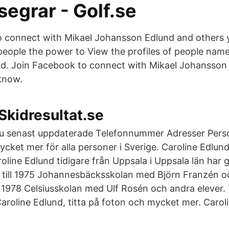
segrar - Golf.se
o connect with Mikael Johansson Edlund and others
eople the power to View the profiles of people nam
d. Join Facebook to connect with Mikael Johansson
know.
 Skidresultat.se
r du senast uppdaterade Telefonnummer Adresser Pe
cket mer för alla personer i Sverige. Caroline Edlun
oline Edlund tidigare från Uppsala i Uppsala län har g
6 till 1975 Johannesbäcksskolan med Björn Franzén o
ll 1978 Celsiusskolan med Ulf Rosén och andra elever.
roline Edlund, titta på foton och mycket mer. Carol