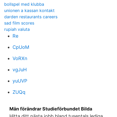
bollspel med klubba
unionen a kassan kontakt
darden restaurants careers
sad film scores
rupiah valuta
Re
CpUoM
VoRXn
vgJuH
yuUVP
ZUQq
Män förändrar Studieförbundet Bilda
Hitta ditt nästa jobb bland tusentals lediga