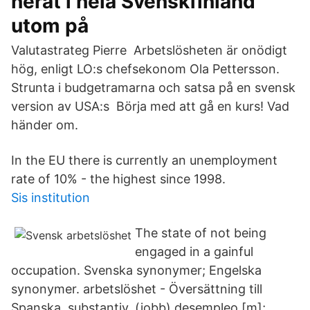
neråt i hela Svenskfinland
utom på
Valutastrateg Pierre Arbetslösheten är onödigt
hög, enligt LO:s chefsekonom Ola Pettersson.
Strunta i budgetramarna och satsa på en svensk
version av USA:s Börja med att gå en kurs! Vad
händer om.
In the EU there is currently an unemployment
rate of 10% - the highest since 1998.
Sis institution
The state of not being
engaged in a gainful
occupation. Svenska synonymer; Engelska
synonymer. arbetslöshet - Översättning till
Spanska. substantiv. (jobb) desempleo [m];