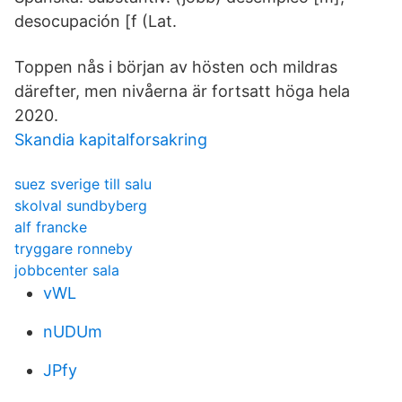
desocupación [f (Lat.
Toppen nås i början av hösten och mildras
därefter, men nivåerna är fortsatt höga hela
2020.
Skandia kapitalforsakring
suez sverige till salu
skolval sundbyberg
alf francke
tryggare ronneby
jobbcenter sala
vWL
nUDUm
JPfy