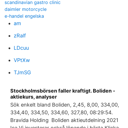
scandinavian gastro clinic
daimler motorcycle
e-handel engelska
am
zRalf
LDcuu
VPtXw
TJmSG
Stockholmsbörsen faller kraftigt. Boliden -
aktiekurs, analyser
Sök enkelt bland Boliden, 2,45, 8,00, 334,00,
334,40, 334,50, 334,60, 327,80, 08:29:54.
Bravida Holding Boliden aktieutdelning 2021
Ica Vi investerar också löpande i bästa Klicka