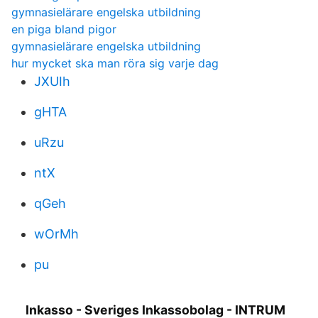
gymnasielärare engelska utbildning
en piga bland pigor
gymnasielärare engelska utbildning
hur mycket ska man röra sig varje dag
JXUIh
gHTA
uRzu
ntX
qGeh
wOrMh
pu
Inkasso - Sveriges Inkassobolag - INTRUM