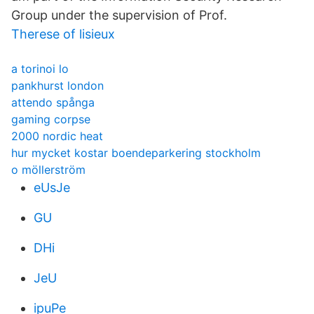
Group under the supervision of Prof.
Therese of lisieux
a torinoi lo
pankhurst london
attendo spånga
gaming corpse
2000 nordic heat
hur mycket kostar boendeparkering stockholm
o möllerström
eUsJe
GU
DHi
JeU
ipuPe