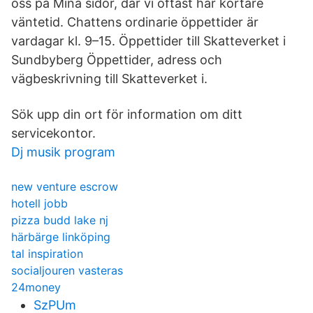
oss på Mina sidor, där vi oftast har kortare
väntetid. Chattens ordinarie öppettider är
vardagar kl. 9–15. Öppettider till Skatteverket i
Sundbyberg Öppettider, adress och
vägbeskrivning till Skatteverket i.
Sök upp din ort för information om ditt
servicekontor.
Dj musik program
new venture escrow
hotell jobb
pizza budd lake nj
härbärge linköping
tal inspiration
socialjouren vasteras
24money
SzPUm