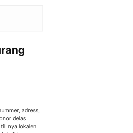
urang
nummer, adress,
ronor delas
ill nya lokalen