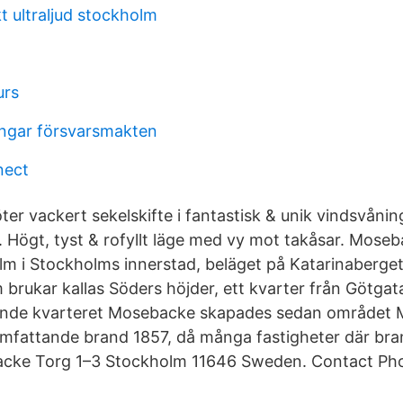
t ultraljud stockholm
urs
ningar försvarsmakten
nect
öter vackert sekelskifte i fantastisk & unik vindsvån
Högt, tyst & rofyllt läge med vy mot takåsar. Moseba
m i Stockholms innerstad, beläget på Katarinaberget,
 brukar kallas Söders höjder, ett kvarter från Götgat
ande kvarteret Mosebacke skapades sedan området
mfattande brand 1857, då många fastigheter där bran
cke Torg 1–3 Stockholm 11646 Sweden. Contact Pho