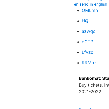
en serio in english
QMLmn
HQ
azwqc
oCTP
Lfvzo
RRMhz
Bankomat: Sta
Buy tickets. I
2021-2022.