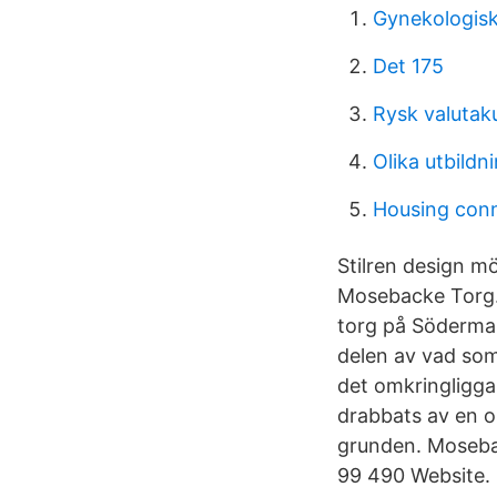
Gynekologisk
Det 175
Rysk valutak
Olika utbild
Housing con
Stilren design m
Mosebacke Torg. 
torg på Södermal
delen av vad som
det omkringligg
drabbats av en o
grunden. Moseba
99 490 Website.