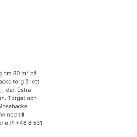
ing om 80 m² på
cke torg är ett
 i den östra
an. Torget och
 Mosebacke
n ned till
ne P: +46 8 531