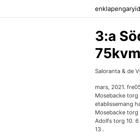
enklapengaryi
3:a Sö
75kvm 
Saloranta & de V
mars, 2021. fre0
Mosebacke torg 
etablissemang har
Mosebacke torg 1-
Adolfs torg 10. 6
13 .