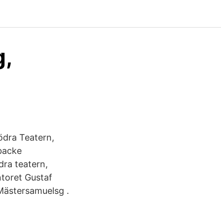
g,
ödra Teatern,
backe
dra teatern,
ntoret Gustaf
 Mästersamuelsg .