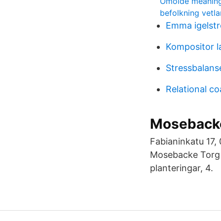
Omoide meanin
befolkning vet
Emma igelstr
Kompositor l
Stressbalans
Relational c
Mosebacke
Fabianinkatu 17,
Mosebacke Torg B
planteringar, 4.