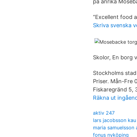
på anrika Moseba
“​Excellent food 
Skriva svenska v
Skolor, En borg 
Stockholms stad
Priser. Mån-Fre 
Fiskaregränd 5, 
Räkna ut ingåend
aktiv 247
lars jacobsson kau
maria samuelsson 
fonus nyköping