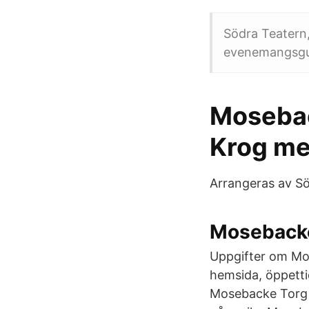
Södra Teatern,
evenemangsgu
Mosebac
Krog me
Arrangeras av Sö
Mosebacke
Uppgifter om Mo
hemsida, öppetti
Mosebacke Torg 1