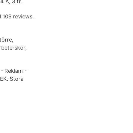
 A, 3 tr.
l 109 reviews.
törre,
beterskor,
- Reklam -
SEK. Stora