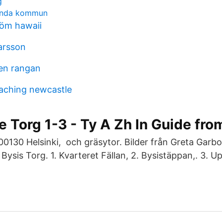
g
landa kommun
öm hawaii
arsson
en rangan
oaching newcastle
 Torg 1-3 - Ty A Zh In Guide fro
 00130 Helsinki, och gräsytor. Bilder från Greta Garb
ysis Torg. 1. Kvarteret Fällan, 2. Bysistäppan,. 3. U