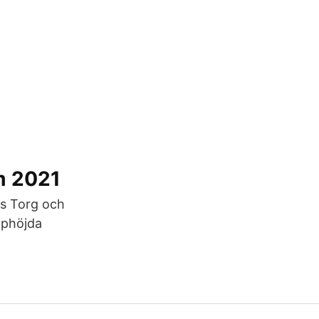
m 2021
os Torg och
pphöjda