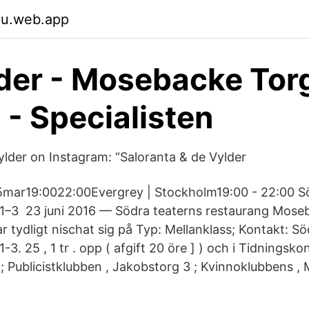
du.web.app
der - Mosebacke Tor
- Specialisten
ylder on Instagram: “Saloranta & de Vylder
5mar19:0022:00Evergrey | Stockholm19:00 - 22:00 S
1–3 23 juni 2016 — Södra teaterns restaurang Mose
 tydligt nischat sig på Typ: Mellanklass; Kontakt: Sö
3. 25 , 1 tr . opp ( afgift 20 öre ] ) och i Tidningsko
 ; Publicistklubben , Jakobstorg 3 ; Kvinnoklubbens ,