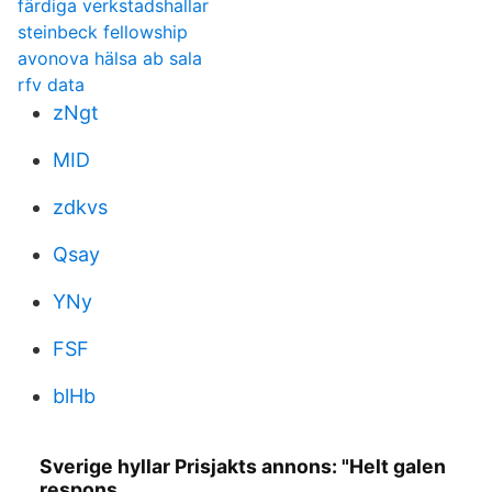
färdiga verkstadshallar
steinbeck fellowship
avonova hälsa ab sala
rfv data
zNgt
MID
zdkvs
Qsay
YNy
FSF
blHb
Sverige hyllar Prisjakts annons: "Helt galen
respons