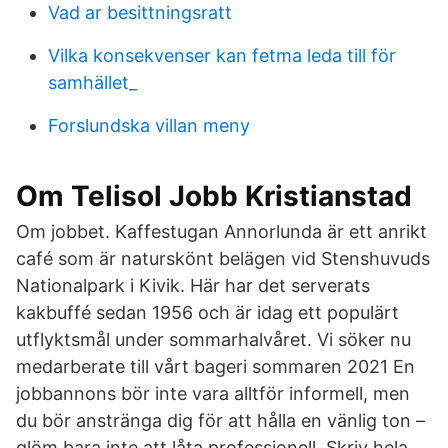
Vad ar besittningsratt
Vilka konsekvenser kan fetma leda till för
samhället_
Forslundska villan meny
Om Telisol Jobb Kristianstad
Om jobbet. Kaffestugan Annorlunda är ett anrikt
café som är naturskönt belägen vid Stenshuvuds
Nationalpark i Kivik. Här har det serverats
kakbuffé sedan 1956 och är idag ett populärt
utflyktsmål under sommarhalvåret. Vi söker nu
medarberate till vårt bageri sommaren 2021 En
jobbannons bör inte vara alltför informell, men
du bör anstränga dig för att hålla en vänlig ton –
glöm bara inte att låta professionell. Skriv hela